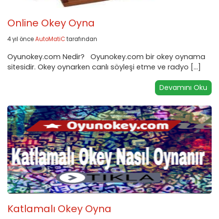
Online Okey Oyna
4 yıl önce
AutoMatiC
tarafından
Oyunokey.com Nedir? Oyunokey.com bir okey oynama
sitesidir. Okey oynarken canlı söyleşi etme ve radyo […]
Devamını Oku
Katlamalı Okey Oyna