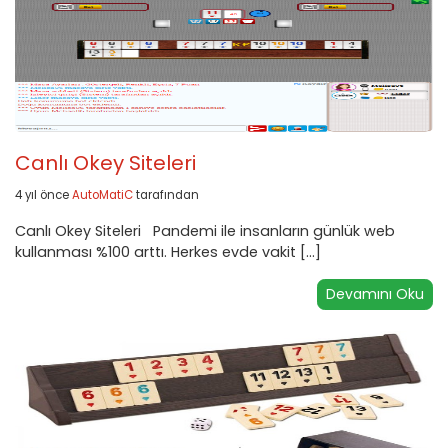
Canlı Okey Siteleri
4 yıl önce
AutoMatiC
tarafından
Canlı Okey Siteleri Pandemi ile insanların günlük web
kullanması %100 arttı. Herkes evde vakit […]
Devamını Oku