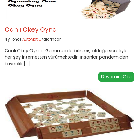
Canlı Okey Oyna
4 yıl önce
AutoMatiC
tarafından
Canlı Okey Oyna Günümüzde bilinmiş olduğu suretiyle
her şey internetten yürümektedir. İnsanlar pandemiden
kaynaklı […]
Devamını Oku