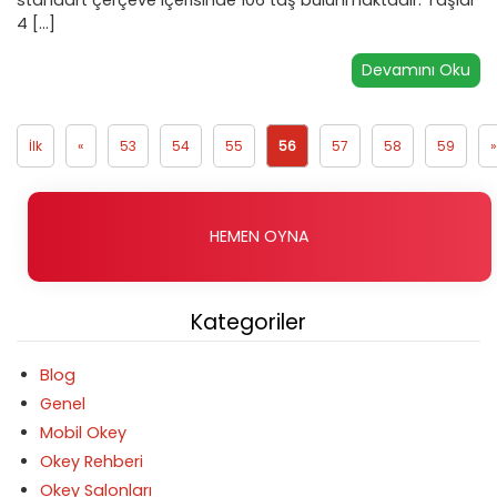
standart çerçeve içerisinde 106 taş bulunmaktadır. Taşlar
4 […]
Devamını Oku
İlk
«
53
54
55
56
57
58
59
»
HEMEN OYNA
Kategoriler
Blog
Genel
Mobil Okey
Okey Rehberi
Okey Salonları