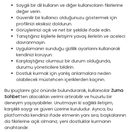
Saygılı bir dil kullanın ve diğer kullanıcıların fikirlerine
değer verin.
Güvenilir bir kullanıcı olduğunuzu göstermek için
profilinizi eksiksiz doldurun.
Görüşlerinizi açık ve net bir şekilde ifade edin.
Tanıştığınız kişilerle iletişimi yavaş ilerletin ve aceleci
davranmayın.
Uygulamanın sunduğu gizlilik ayarlarını kullanarak
kendinizi koruyun.
Karşılaştığınız olumsuz bir durum olduğunda,
durumu yöneticilere bildirin.
Dostluk kurmak için yanlış anlamalara neden
olabilecek müstehcen içeriklerden kaçının.
Bu ipuçlarını göz önünde bulundurarak, kullanıcılar
Zurna
Sohbet
‘ten alacakları verimi artırabilir ve huzurlu bir
deneyim yaşayabilirler. Unutmayın ki sağlıklı iletişim,
karşılıklı saygı ve güven üzerine kuruludur. Ayrıca, bu
platformda kendinizi ifade etmenin yanı sıra, başkalarının
da fikirlerine açık olmanız, yeni dostluklar kurmanın
anahtarıdır.