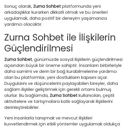
Sonuç olarak,
Zurna Sohbet
platformunda yeni
arkadaşlıklar kurarken dikkatli olmak ve bu önerileri
uygulamak, daha pozitif bir deneyim yaşamanıza
yardımcı olacaktır.
Zurna Sohbet ile İlişkilerin
Güçlendirilmesi
Zurna Sohbet
, günümüzde sosyal ilişkilerin güçlendirilmesi
açısından büyük bir öneme sahiptir. İnsanların birbirleriyle
daha samimi ve derin bir bağ kurabilmelerine yardımcı
olan bu platformlar, yeni dostlukların kapısını açar.
Duygularını ve düşüncelerini paylaşabilen bireyler, daha
sağlam ilişkiler geliştirmek için gerekli ortamı bulmuş
olurlar. Bu bağlamda,
Zurna Sohbet
kullanıcıları, çeşitli
aktivitelere ve tartışmalara katkı sağlayarak ilişkilerini
derinleştirebilirler.
Yeni insanlarla tanışmak ve mevcut ilişkileri
kuvvetlendirmek için etkili yöntemler uygulamak oldukça