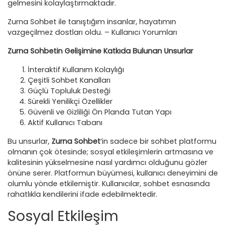
gelmesini kolaylaştırmaktadır.
Zurna Sohbet ile tanıştığım insanlar, hayatımın
vazgeçilmez dostları oldu. – Kullanıcı Yorumları
Zurna Sohbetin Gelişimine Katkıda Bulunan Unsurlar
İnteraktif Kullanım Kolaylığı
Çeşitli Sohbet Kanalları
Güçlü Topluluk Desteği
Sürekli Yenilikçi Özellikler
Güvenli ve Gizliliği Ön Planda Tutan Yapı
Aktif Kullanıcı Tabanı
Bu unsurlar,
Zurna Sohbet
‘in sadece bir sohbet platformu
olmanın çok ötesinde; sosyal etkileşimlerin artmasına ve
kalitesinin yükselmesine nasıl yardımcı olduğunu gözler
önüne serer. Platformun büyümesi, kullanıcı deneyimini de
olumlu yönde etkilemiştir. Kullanıcılar, sohbet esnasında
rahatlıkla kendilerini ifade edebilmektedir.
Sosyal Etkileşim