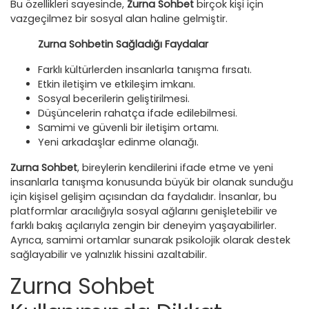
Bu özellikleri sayesinde,
Zurna Sohbet
birçok kişi için
vazgeçilmez bir sosyal alan haline gelmiştir.
Zurna Sohbetin Sağladığı Faydalar
Farklı kültürlerden insanlarla tanışma fırsatı.
Etkin iletişim ve etkileşim imkanı.
Sosyal becerilerin geliştirilmesi.
Düşüncelerin rahatça ifade edilebilmesi.
Samimi ve güvenli bir iletişim ortamı.
Yeni arkadaşlar edinme olanağı.
Zurna Sohbet
, bireylerin kendilerini ifade etme ve yeni
insanlarla tanışma konusunda büyük bir olanak sunduğu
için kişisel gelişim açısından da faydalıdır. İnsanlar, bu
platformlar aracılığıyla sosyal ağlarını genişletebilir ve
farklı bakış açılarıyla zengin bir deneyim yaşayabilirler.
Ayrıca, samimi ortamlar sunarak psikolojik olarak destek
sağlayabilir ve yalnızlık hissini azaltabilir.
Zurna Sohbet