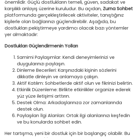
önemlidir. Güçlü dostlukların temeli, güven, sadakat ve
karşılıklı anlayış üzerine kuruludur. Bu açıdan,
Zurna Sohbet
platformunda gerçekleştirilecek aktiviteler, tanıştığınız
kişilerle olan bağlarınızı güçlendirebilir. Aşağıda, bu
dostlukları pekiştirmeye yardımcı olacak bazı yöntemler
yer almaktadır:
Dostlukları Güçlendirmenin Yolları
Samimi Paylaşımlar: Kendi deneyimlerinizi ve
duygularınızı paylaşın.
Dinleme Becerileri: Karşınızdaki kişinin sözlerini
dikkatle dinleyin ve anlamaya çalışın.
Aktif Katılım: Sohbetlerde aktif olun ve fikrinizi belirtin.
Etkinlik Düzenleme: Birlikte etkinlikler organize ederek
yüz yüze iletişimi arttırın.
Destek Olma: Arkadaşlarınıza zor zamanlarında
destek olun.
Paylaşılan İlgi Alanları: Ortak ilgi alanlarınızı keşfedin
ve bu konularda sohbet edin.
Her tartışma, yeni bir dostluk için bir başlangıç olabilir. Bu