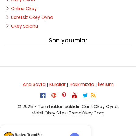
Online Okey
Ücretsiz Okey Oyna
Okey Salonu
Son yorumlar
Ana Sayfa
|
Kurallar
|
Hakkımızda
|
İletişim
© 2025 - Tüm hakları saklıdır. Canlı Okey Oyna,
Mobil Okey Sitesi TrendOkey.Com