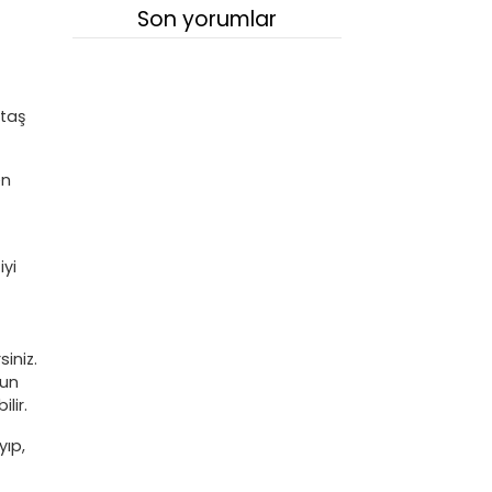
Son yorumlar
 taş
en
iyi
siniz.
yun
lir.
yıp,