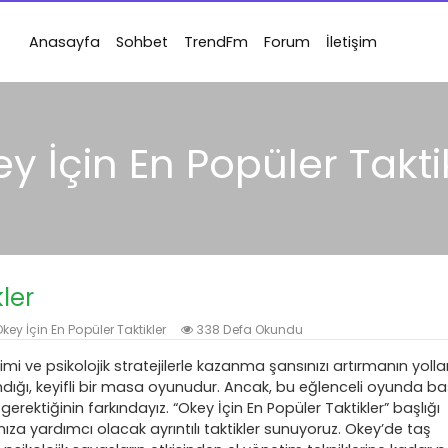
Anasayfa
Sohbet
TrendFm
Forum
İletişim
y İçin En Popüler Takti
ler
key İçin En Popüler Taktikler
338 Defa Okundu
imi ve psikolojik stratejilerle kazanma şansınızı artırmanın yollar
dığı, keyifli bir masa oyunudur. Ancak, bu eğlenceli oyunda baş
erektiğinin farkındayız. “Okey İçin En Popüler Taktikler” başlığı
za yardımcı olacak ayrıntılı taktikler sunuyoruz. Okey’de taş