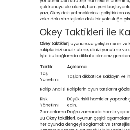
yönetiminden stratejik hamlelerin önemine, 
çok konuyu ele alarak, hem yeni başlayanlar
yazı, Okey’deki yeteneklerinizi geliştirirken o
zeka dolu stratejilerle dolu bir yolculuğa çık
Okey Taktikleri ile K
Okey taktikleri
, oyununuzu geliştirmenin ve ka
rakiplerinizi analiz etme, elinizi yönetme ve
İşte bu bağlamda dikkate almanız gereken b
Taktik
Açıklama
Taş
Taşları dikkatlice saklayın ve ih
Yönetimi
Rakip Analizi
Rakiplerin oyun tarzlarını gözl
Risk
Düşük riskli hamleler yaparak
Yönetimi
edin.
Zamanlama
Doğru zamanda hamle yaparak r
Bu
Okey taktikleri
, oyunun çeşitli aşamaların
her oyunda dengeyi sağlamak ve stratejileri