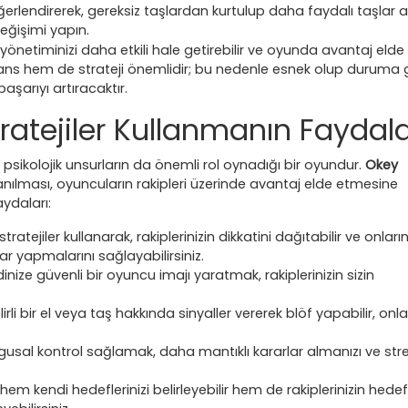
değerlendirerek, gereksiz taşlardan kurtulup daha faydalı taşlar
eğişimi yapın.
l yönetiminizi daha etkili hale getirebilir ve oyunda avantaj elde
şans hem de strateji önemlidir; bu nedenle esnek olup duruma 
aşarıyı artıracaktır.
tratejiler Kullanmanın Faydala
ra psikolojik unsurların da önemli rol oynadığı bir oyundur.
Okey
llanılması, oyuncuların rakipleri üzerinde avantaj elde etmesine
aydaları:
stratejiler kullanarak, rakiplerinizin dikkatini dağıtabilir ve onları
ar yapmalarını sağlayabilirsiniz.
nize güvenli bir oyuncu imajı yaratmak, rakiplerinizin sizin
irli bir el veya taş hakkında sinyaller vererek blöf yapabilir, onla
usal kontrol sağlamak, daha mantıklı kararlar almanızı ve str
, hem kendi hedeflerinizi belirleyebilir hem de rakiplerinizin hedefl