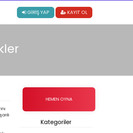
GİRİŞ YAP
KAYIT OL
kler
HEMEN OYNA
ını
arılı
Kategoriler