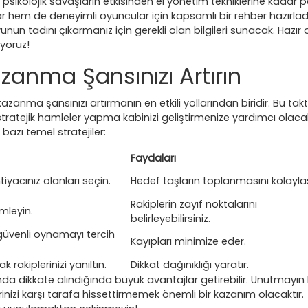
psikolojik savaşların etkisinden el yönetim tekniklerine kadar p
 hem de deneyimli oyuncular için kapsamlı bir rehber hazırladı
yunun tadını çıkarmanız için gerekli olan bilgileri sunacak. Hazır 
ıyoruz!
azanma Şansınızı Artırın
zanma şansınızı artırmanın en etkili yollarından biridir. Bu takti
 stratejik hamleler yapma kabinizi geliştirmenize yardımcı olacak
azı temel stratejiler:
Faydaları
tiyacınız olanları seçin.
Hedef taşların toplanmasını kolaylaşt
Rakiplerin zayıf noktalarını
emleyin.
belirleyebilirsiniz.
 güvenli oynamayı tercih
Kayıpları minimize eder.
akiplerinizi yanıltın.
Dikkat dağınıklığı yaratır.
da dikkate alındığında büyük avantajlar getirebilir. Unutmayın k
nizi karşı tarafa hissettirmemek önemli bir kazanım olacaktır.