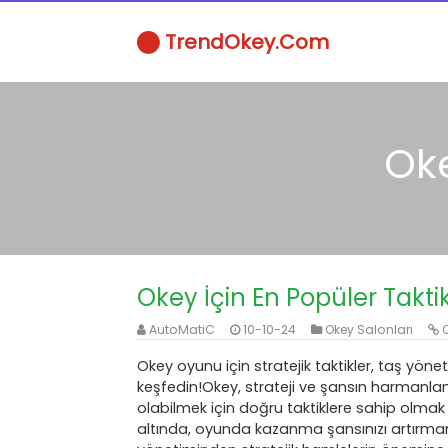
TrendOkey.Com
Oke
Okey İçin En Popüler Taktik
AutoMatiC
10-10-24
Okey Salonları
O
Okey oyunu için stratejik taktikler, taş yönet
keşfedin!Okey, strateji ve şansın harmanlan
olabilmek için doğru taktiklere sahip olmak g
altında, oyunda kazanma şansınızı artırmanı