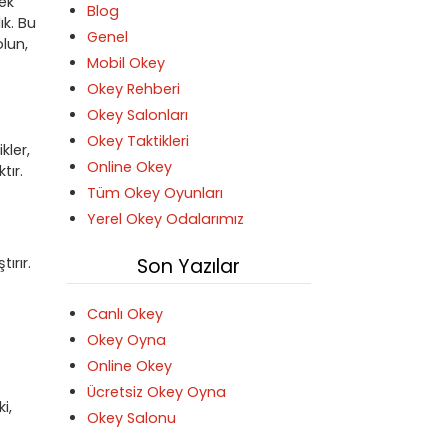
ek
Blog
k. Bu
Genel
olun,
Mobil Okey
Okey Rehberi
Okey Salonları
Okey Taktikleri
kler,
Online Okey
tır.
Tüm Okey Oyunları
Yerel Okey Odalarımız
Son Yazılar
ırır.
Canlı Okey
Okey Oyna
Online Okey
Ücretsiz Okey Oyna
i,
Okey Salonu