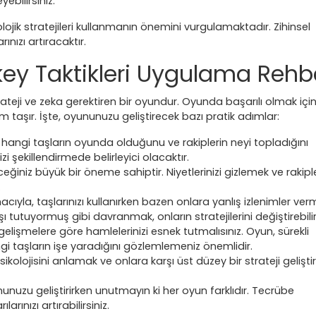
yebilirsiniz.
ojik stratejileri kullanmanın önemini vurgulamaktadır. Zihinsel
ınızı artıracaktır.
key Taktikleri Uygulama Rehb
teji ve zeka gerektiren bir oyundur. Oyunda başarılı olmak içi
aşır. İşte, oyununuzu geliştirecek bazı pratik adımlar:
, hangi taşların oyunda olduğunu ve rakiplerin neyi topladığını
zi şekillendirmede belirleyici olacaktır.
ceğiniz büyük bir öneme sahiptir. Niyetlerinizi gizlemek ve rakiple
.
acıyla, taşlarınızı kullanırken bazen onlara yanlış izlenimler ve
aşı tutuyormuş gibi davranmak, onların stratejilerini değiştirebilir
elişmelere göre hamlelerinizi esnek tutmalısınız. Oyun, sürekli
i taşların işe yaradığını gözlemlemeniz önemlidir.
sikolojisini anlamak ve onlara karşı üst düzey bir strateji gelişt
nuzu geliştirirken unutmayın ki her oyun farklıdır. Tecrübe
arınızı artırabilirsiniz.