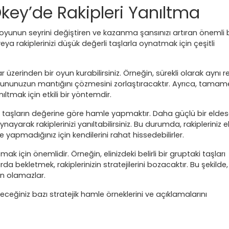
Okey’de Rakipleri Yanıltma
 oyunun seyrini değiştiren ve kazanma şansınızı artıran önemli b
 veya rakiplerinizi düşük değerli taşlarla oynatmak için çeşitli
ar üzerinden bir oyun kurabilirsiniz. Örneğin, sürekli olarak aynı r
oyununuzun mantığını çözmesini zorlaştıracaktır. Ayrıca, tama
nıltmak için etkili bir yöntemdir.
i taşların değerine göre hamle yapmaktır. Daha güçlü bir eldes
yarak rakiplerinizi yanıltabilirsiniz. Bu durumda, rakipleriniz eli
apmadığınız için kendilerini rahat hissedebilirler.
tmak için önemlidir. Örneğin, elinizdeki belirli bir gruptaki taşları
 bekletmek, rakiplerinizin stratejilerini bozacaktır. Bu şekilde,
in olamazlar.
eceğiniz bazı stratejik hamle örneklerini ve açıklamalarını