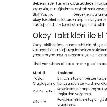
Beklenmedik Taş Atma
Düşük değerli taşlar
Oyun Akışını Değiştirme
Farklı bir renk veya 
Blöf Yapma
Gerçekten oynamak i
okey taktikleri
kullanarak rakiplerinizi yanıl
stratejilerle, hem kendi elinizi güçlendirebili
Okey Taktikleri ile El
Okey taktikleri
konusunda etkili olmak için e
kazanan bir strateji uygulamak ve rakiplerin
yönetimi yaparak, elinizdeki taşları en verimli
Elinizi yönetirken dikkat etmeniz gereken baş
Strateji
Açıklama
Taşları
Elinizdeki taşları benzer tür
Gruplaştırma
konusunda size yardımcı olur
Rakiplerinizin hangi taşları to
Risk Yönetimi
taşlardan vazgeçin.
Rakiplerin elindeki taşları gö
Gözlem
alabilirsiniz.