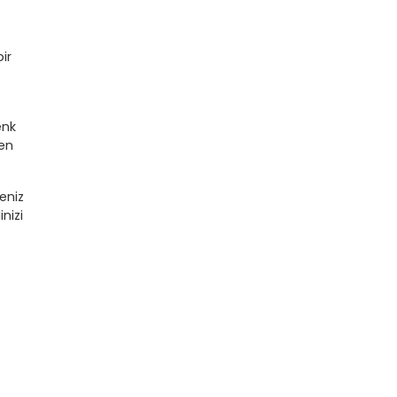
ir
enk
men
eniz
nizi