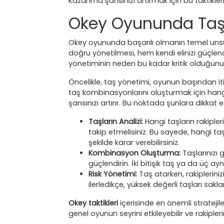
Kazanma şansınızı artırmak için bu taktikl
Okey Oyununda Taş
Okey oyununda başarılı olmanın temel unsu
doğru yönetilmesi, hem kendi elinizi güçlendi
yönetiminin neden bu kadar kritik olduğunu
Öncelikle, taş yönetimi, oyunun başından it
taş kombinasyonlarını oluşturmak için hangi
şansınızı artırır. Bu noktada şunlara dikkat ed
Taşların Analizi:
Hangi taşların rakipler
takip etmelisiniz. Bu sayede, hangi taş
şekilde karar verebilirsiniz.
Kombinasyon Oluşturma:
Taşlarınızı 
güçlendirin. İki bitişik taş ya da üç ay
Risk Yönetimi:
Taş atarken, rakiplerini
ilerledikçe, yüksek değerli taşları 
Okey taktikleri
içerisinde en önemli stratejile
genel oyunun seyrini etkileyebilir ve rakipleri