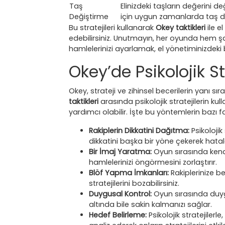
Taş
Elinizdeki taşların değerini 
Değiştirme
için uygun zamanlarda taş d
Bu stratejileri kullanarak
Okey taktikleri
ile e
edebilirsiniz. Unutmayın, her oyunda hem 
hamlelerinizi ayarlamak, el yönetiminizdeki b
Okey’de Psikolojik S
Okey, strateji ve zihinsel becerilerin yanı sı
taktikleri
arasında psikolojik stratejilerin ku
yardımcı olabilir. İşte bu yöntemlerin bazı f
Rakiplerin Dikkatini Dağıtma:
Psikolojik 
dikkatini başka bir yöne çekerek hatal
Bir İmaj Yaratma:
Oyun sırasında kendi
hamlelerinizi öngörmesini zorlaştırır.
Blöf Yapma İmkanları:
Rakiplerinize bel
stratejilerini bozabilirsiniz.
Duygusal Kontrol:
Oyun sırasında duyg
altında bile sakin kalmanızı sağlar.
Hedef Belirleme:
Psikolojik stratejilerle