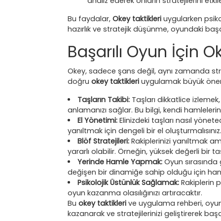
analiz ederek onların stratejilerini etkile
Bu faydalar,
Okey taktikleri
uygularken psikol
hazırlık ve stratejik düşünme, oyundaki başar
Başarılı Oyun İçin O
Okey, sadece şans değil, aynı zamanda stra
doğru
okey taktikleri
uygulamak büyük önem t
Taşların Takibi:
Taşları dikkatlice izlemek
anlamanızı sağlar. Bu bilgi, kendi hamlelerini
El Yönetimi:
Elinizdeki taşları nasıl yönete
yanıltmak için dengeli bir el oluşturmalısınız
Blöf Stratejileri:
Rakiplerinizi yanıltmak am
yararlı olabilir. Örneğin, yüksek değerli bir t
Yerinde Hamle Yapmak:
Oyun sırasında g
değişen bir dinamiğe sahip olduğu için hang
Psikolojik Üstünlük Sağlamak:
Rakiplerin p
oyun kazanma olasılığınızı artıracaktır.
Bu
okey taktikleri
ve uygulama rehberi, oyunu
kazanarak ve stratejilerinizi geliştirerek başarıl