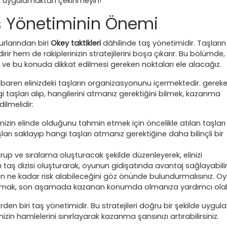
eri uygulamaktan çekinmeyin!
 Yönetiminin Önemi
rlarından biri
Okey taktikleri
dâhilinde taş yönetimidir. Taşların
rir hem de rakiplerinizin stratejilerini boşa çıkarır. Bu bölümde,
 ve bu konuda dikkat edilmesi gereken noktaları ele alacağız.
ibaren elinizdeki taşların organizasyonunu içermektedir. gerek
 taşları alıp, hangilerini atmanız gerektiğini bilmek, kazanma
ilmelidir:
inizin elinde olduğunu tahmin etmek için öncelikle atılan taşları 
ları saklayıp hangi taşları atmanız gerektiğine daha bilinçli bir
grup ve sıralama oluşturacak şekilde düzenleyerek, elinizi
nı taş dizisi oluşturarak, oyunun gidişatında avantaj sağlayabilir
zin ne kadar risk alabileceğini göz önünde bulundurmalısınız. O
saklamak, son aşamada kazanan konumda olmanıza yardımcı olabi
rden biri taş yönetimidir. Bu stratejileri doğru bir şekilde uygula
nizin hamlelerini sınırlayarak kazanma şansınızı artırabilirsiniz.