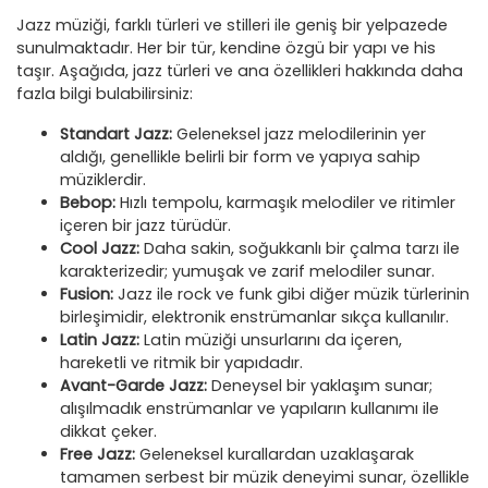
Jazz müziği, farklı türleri ve stilleri ile geniş bir yelpazede
sunulmaktadır. Her bir tür, kendine özgü bir yapı ve his
taşır. Aşağıda, jazz türleri ve ana özellikleri hakkında daha
fazla bilgi bulabilirsiniz:
Standart Jazz:
Geleneksel jazz melodilerinin yer
aldığı, genellikle belirli bir form ve yapıya sahip
müziklerdir.
Bebop:
Hızlı tempolu, karmaşık melodiler ve ritimler
içeren bir jazz türüdür.
Cool Jazz:
Daha sakin, soğukkanlı bir çalma tarzı ile
karakterizedir; yumuşak ve zarif melodiler sunar.
Fusion:
Jazz ile rock ve funk gibi diğer müzik türlerinin
birleşimidir, elektronik enstrümanlar sıkça kullanılır.
Latin Jazz:
Latin müziği unsurlarını da içeren,
hareketli ve ritmik bir yapıdadır.
Avant-Garde Jazz:
Deneysel bir yaklaşım sunar;
alışılmadık enstrümanlar ve yapıların kullanımı ile
dikkat çeker.
Free Jazz:
Geleneksel kurallardan uzaklaşarak
tamamen serbest bir müzik deneyimi sunar, özellikle