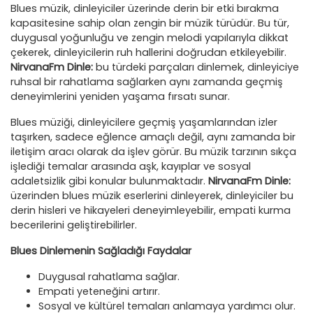
Blues müzik, dinleyiciler üzerinde derin bir etki bırakma
kapasitesine sahip olan zengin bir müzik türüdür. Bu tür,
duygusal yoğunluğu ve zengin melodi yapılarıyla dikkat
çekerek, dinleyicilerin ruh hallerini doğrudan etkileyebilir.
NirvanaFm Dinle:
bu türdeki parçaları dinlemek, dinleyiciye
ruhsal bir rahatlama sağlarken aynı zamanda geçmiş
deneyimlerini yeniden yaşama fırsatı sunar.
Blues müziği, dinleyicilere geçmiş yaşamlarından izler
taşırken, sadece eğlence amaçlı değil, aynı zamanda bir
iletişim aracı olarak da işlev görür. Bu müzik tarzının sıkça
işlediği temalar arasında aşk, kayıplar ve sosyal
adaletsizlik gibi konular bulunmaktadır.
NirvanaFm Dinle:
üzerinden blues müzik eserlerini dinleyerek, dinleyiciler bu
derin hisleri ve hikayeleri deneyimleyebilir, empati kurma
becerilerini geliştirebilirler.
Blues Dinlemenin Sağladığı Faydalar
Duygusal rahatlama sağlar.
Empati yeteneğini artırır.
Sosyal ve kültürel temaları anlamaya yardımcı olur.