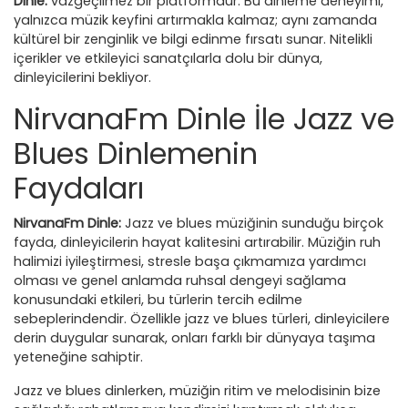
Dinle:
vazgeçilmez bir platformdur. Bu dinleme deneyimi,
yalnızca müzik keyfini artırmakla kalmaz; aynı zamanda
kültürel bir zenginlik ve bilgi edinme fırsatı sunar. Nitelikli
içerikler ve etkileyici sanatçılarla dolu bir dünya,
dinleyicilerini bekliyor.
NirvanaFm Dinle İle Jazz ve
Blues Dinlemenin
Faydaları
NirvanaFm Dinle:
Jazz ve blues müziğinin sunduğu birçok
fayda, dinleyicilerin hayat kalitesini artırabilir. Müziğin ruh
halimizi iyileştirmesi, stresle başa çıkmamıza yardımcı
olması ve genel anlamda ruhsal dengeyi sağlama
konusundaki etkileri, bu türlerin tercih edilme
sebeplerindendir. Özellikle jazz ve blues türleri, dinleyicilere
derin duygular sunarak, onları farklı bir dünyaya taşıma
yeteneğine sahiptir.
Jazz ve blues dinlerken, müziğin ritim ve melodisinin bize