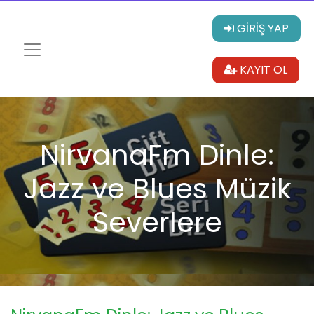
GİRİŞ YAP
KAYIT OL
NirvanaFm Dinle:
Jazz ve Blues Müzik
Severlere