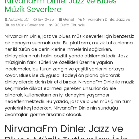
NirvanaFm Dinle: Jazz ve Blues
Müzik Severlere
AutoMatiC
15-10-25
Genel
NirvanaFm Dinle: Jazz ve
Blues Müzik Severlere
193 Defa Okundu
NirvanaFm Dinle, jazz ve blues müzik severler için benzersiz
bir deneyim sunmaktadır. Bu platform, müzik tutkunlarına
her iki türün de derinliklerine inmelerini sağlarken,
dinleyicilerin ruh halini pozitif yönde etkilemektedir. Jazz
müziğinin farklı türleri ve özellikleri üzerine yapılan
incelemeler, bu türün zengin ve çeşitli yönlerini ortaya
koyar. Blues ise duygusal ifadeyi ön plana çıkararak
dinleyicilerde derin bir etki bırakır. NirvanaFm Dinle ile müzik
seçiminde dikkat edilmesi gereken unsurlar da ele
alınarak, kullanıcıların en iyi deneyimi yaşaması
hedeflenmektedir. Bu yazıda, jazz ve blues müziğinin tüm
yönlerini keşfederken, NirvanaFm Dinle’nin sunduğu
avantajları görme fırsatınız olacak.
NirvanaFm Dinle: Jazz ve