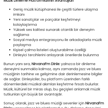
Müzik Dinleme Platformlarının Avantajları
Geniş müzik kütüphanesi ile çeşitli türlere ulaşma
imkanı
Yeni sanatçılar ve parçalar keşfetmeyi
kolaylaştırma
Yüksek ses kalitesi sunarak otantik bir deneyim
sağlama
Sosyal medya entegrasyonu ile arkadaşlarla müzik
paylaşma
Kişisel çalma listeleri oluşturabilme özelliği
Dinleyici tercihlerini anlayarak önerilerde bulunma
Bunun yanı sıra,
NirvanaFm Dinle:
yalnızca bir dinleme
deneyimi sunmakla kalmaz, aynı zamanda jazz ve blues
müziğinin tarihine ve gelişimine dair derinlemesine bilgiler
de sağlar. Dinleyiciler, bu platform üzerinden farklı
dönemlerdeki müzikal akımları keşfetme fırsatı bulurlar.
Müzik, kültürel bir miras olup, bu geçişleri anlamak müzik
tutkunları için büyük bir avantajdır.
Sonuç olarak, jazz ve blues müziği sevenler için
NirvanaFm