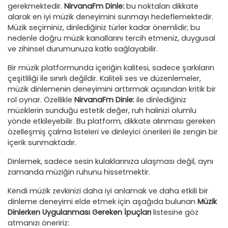
gerekmektedir.
NirvanaFm Dinle:
bu noktaları dikkate
alarak en iyi müzik deneyimini sunmayı hedeflemektedir.
Müzik seçiminiz, dinlediğiniz türler kadar önemlidir; bu
nedenle doğru müzik kanallarını tercih etmeniz, duygusal
ve zihinsel durumunuza katkı sağlayabilir.
Bir müzik platformunda içeriğin kalitesi, sadece şarkıların
çeşitliliği ile sınırlı değildir. Kaliteli ses ve düzenlemeler,
müzik dinlemenin deneyimini arttırmak açısından kritik bir
rol oynar. Özellikle
NirvanaFm Dinle:
ile dinlediğiniz
müziklerin sunduğu estetik değer, ruh halinizi olumlu
yönde etkileyebilir. Bu platform, dikkate alınması gereken
özelleşmiş çalma listeleri ve dinleyici önerileri ile zengin bir
içerik sunmaktadır.
Dinlemek, sadece sesin kulaklarınıza ulaşması değil, aynı
zamanda müziğin ruhunu hissetmektir.
Kendi müzik zevkinizi daha iyi anlamak ve daha etkili bir
dinleme deneyimi elde etmek için aşağıda bulunan
Müzik
Dinlerken Uygulanması Gereken İpuçları
listesine göz
atmanızı öneririz: