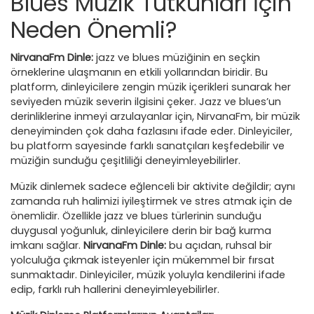
Blues Müzik Tutkunları İçin
Neden Önemli?
NirvanaFm Dinle:
jazz ve blues müziğinin en seçkin
örneklerine ulaşmanın en etkili yollarından biridir. Bu
platform, dinleyicilere zengin müzik içerikleri sunarak her
seviyeden müzik severin ilgisini çeker. Jazz ve blues’un
derinliklerine inmeyi arzulayanlar için, NirvanaFm, bir müzik
deneyiminden çok daha fazlasını ifade eder. Dinleyiciler,
bu platform sayesinde farklı sanatçıları keşfedebilir ve
müziğin sunduğu çeşitliliği deneyimleyebilirler.
Müzik dinlemek sadece eğlenceli bir aktivite değildir; aynı
zamanda ruh halimizi iyileştirmek ve stres atmak için de
önemlidir. Özellikle jazz ve blues türlerinin sunduğu
duygusal yoğunluk, dinleyicilere derin bir bağ kurma
imkanı sağlar.
NirvanaFm Dinle:
bu açıdan, ruhsal bir
yolculuğa çıkmak isteyenler için mükemmel bir fırsat
sunmaktadır. Dinleyiciler, müzik yoluyla kendilerini ifade
edip, farklı ruh hallerini deneyimleyebilirler.