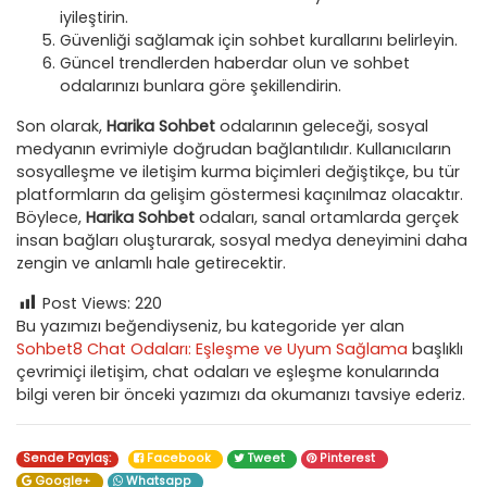
iyileştirin.
Güvenliği sağlamak için sohbet kurallarını belirleyin.
Güncel trendlerden haberdar olun ve sohbet
odalarınızı bunlara göre şekillendirin.
Son olarak,
Harika Sohbet
odalarının geleceği, sosyal
medyanın evrimiyle doğrudan bağlantılıdır. Kullanıcıların
sosyalleşme ve iletişim kurma biçimleri değiştikçe, bu tür
platformların da gelişim göstermesi kaçınılmaz olacaktır.
Böylece,
Harika Sohbet
odaları, sanal ortamlarda gerçek
insan bağları oluşturarak, sosyal medya deneyimini daha
zengin ve anlamlı hale getirecektir.
Post Views:
220
Bu yazımızı beğendiyseniz, bu kategoride yer alan
Sohbet8 Chat Odaları: Eşleşme ve Uyum Sağlama
başlıklı
çevrimiçi iletişim, chat odaları ve eşleşme konularında
bilgi veren bir önceki yazımızı da okumanızı tavsiye ederiz.
Sende Paylaş:
Facebook
Tweet
Pinterest
Google+
Whatsapp