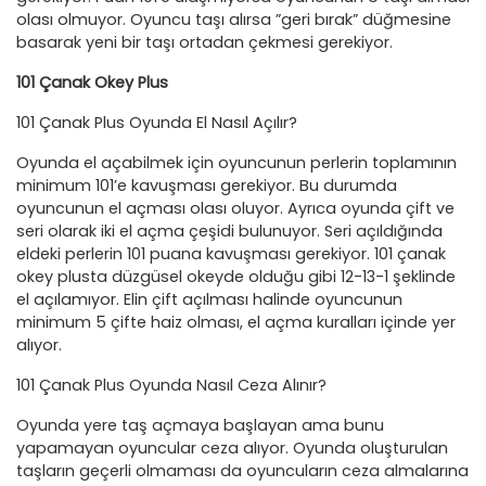
olası olmuyor. Oyuncu taşı alırsa ”geri bırak” düğmesine
basarak yeni bir taşı ortadan çekmesi gerekiyor.
101 Çanak Okey Plus
101 Çanak Plus Oyunda El Nasıl Açılır?
Oyunda el açabilmek için oyuncunun perlerin toplamının
minimum 101’e kavuşması gerekiyor. Bu durumda
oyuncunun el açması olası oluyor. Ayrıca oyunda çift ve
seri olarak iki el açma çeşidi bulunuyor. Seri açıldığında
eldeki perlerin 101 puana kavuşması gerekiyor. 101 çanak
okey plusta düzgüsel okeyde olduğu gibi 12-13-1 şeklinde
el açılamıyor. Elin çift açılması halinde oyuncunun
minimum 5 çifte haiz olması, el açma kuralları içinde yer
alıyor.
101 Çanak Plus Oyunda Nasıl Ceza Alınır?
Oyunda yere taş açmaya başlayan ama bunu
yapamayan oyuncular ceza alıyor. Oyunda oluşturulan
taşların geçerli olmaması da oyuncuların ceza almalarına