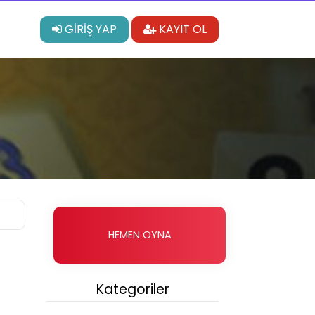
GİRİŞ YAP
KAYIT OL
HEMEN OYNA
Kategoriler