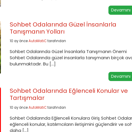
Devamını
Sohbet Odalarında Güzel İnsanlarla
Tanışmanın Yolları
10 ay önce
AutoMatiC
tarafından
Sohbet Odalarında Güzel İnsanlarla Tanışmanın Önemi
Sohbet Odalarında güzel insanlarla tanışmanın birçok ava
bulunmaktadır. Bu […]
Devamını
Sohbet Odalarında Eğlenceli Konular ve
Tartışmalar
10 ay önce
AutoMatiC
tarafından
Sohbet Odalarında Eğlenceli Konulara Giriş Sohbet Odala
eğlenceli konular, katılımcıların iletişimini güçlendirir ve so
daha […]