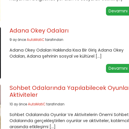
Devamını
Adana Okey Odaları
9 ay önce
AutoMatiC
tarafından
Adana Okey Odaları Hakkında Kısa Bir Giriş Adana Okey
Odaları, Adana şehrinin sosyal ve kültürel […]
Devamını
Sohbet Odalarında Yapılabilecek Oyunla
Aktiviteler
10 ay önce
AutoMatiC
tarafından
Sohbet Odalarında Oyunlar Ve Aktivitelerin Önemi Sohbet
Odalarında gerçekleştirilen oyunlar ve aktiviteler, katılımcı
arasında etkileşimi […]