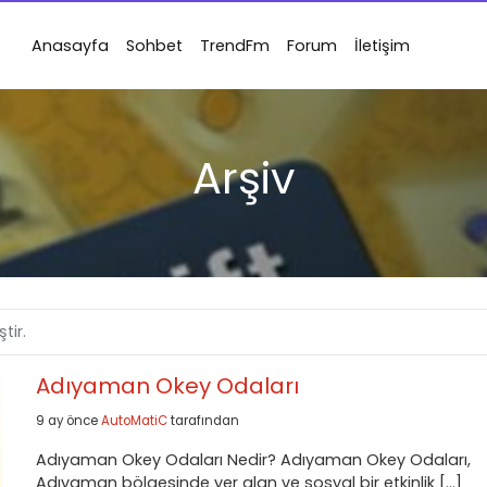
Anasayfa
Sohbet
TrendFm
Forum
İletişim
Arşiv
tir.
Adıyaman Okey Odaları
9 ay önce
AutoMatiC
tarafından
Adıyaman Okey Odaları Nedir? Adıyaman Okey Odaları,
Adıyaman bölgesinde yer alan ve sosyal bir etkinlik […]